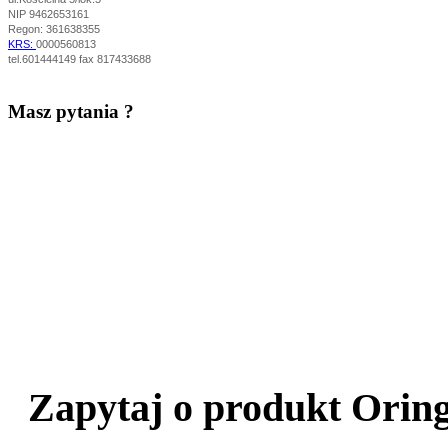
NIP 9462653161
Regon: 361638355
KRS:
0000560813
tel.601444149 fax 817433688
Masz pytania ?
Zapytaj o produkt Oring