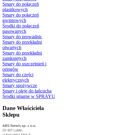
Smary do połączeń
plastikowych
Smary do połączeń
gwintowych
Środki do połączeń
pasowanych
Smary do prowadnic
Smary do przekładni
otwartych
Smary do przekładni
zamkniętych
Smary do uszczelnień i
oringów
Smary do części
elektrycznych
Smary spożywcze
Smary i oleje do łańcucha
Środki smarne w SPRAYU
Dane Właściciela
Sklepu
ABS Serwis sp. z o.o.
20-307 Lublin;
ul.Kościelna 5/lok.5