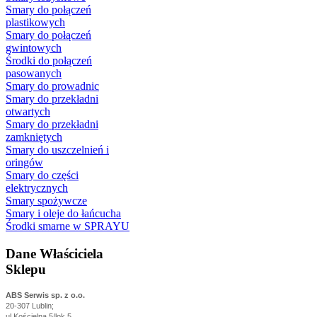
Smary do połączeń
plastikowych
Smary do połączeń
gwintowych
Środki do połączeń
pasowanych
Smary do prowadnic
Smary do przekładni
otwartych
Smary do przekładni
zamkniętych
Smary do uszczelnień i
oringów
Smary do części
elektrycznych
Smary spożywcze
Smary i oleje do łańcucha
Środki smarne w SPRAYU
Dane Właściciela
Sklepu
ABS Serwis sp. z o.o.
20-307 Lublin;
ul.Kościelna 5/lok.5