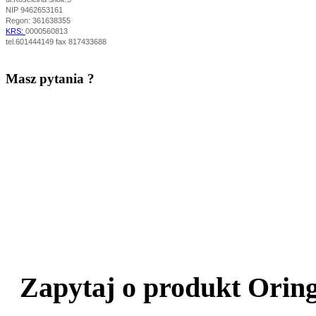
NIP 9462653161
Regon: 361638355
KRS:
0000560813
tel.601444149 fax 817433688
Masz pytania ?
Zapytaj o produkt Oring