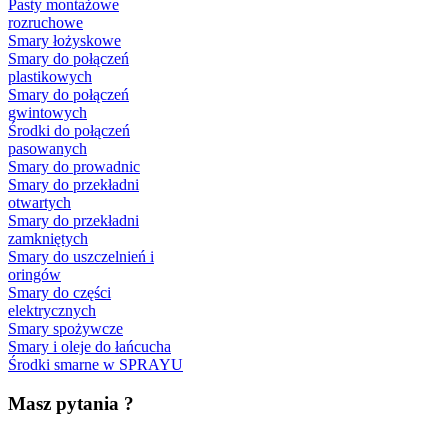
Pasty montażowe
rozruchowe
Smary łożyskowe
Smary do połączeń
plastikowych
Smary do połączeń
gwintowych
Środki do połączeń
pasowanych
Smary do prowadnic
Smary do przekładni
otwartych
Smary do przekładni
zamkniętych
Smary do uszczelnień i
oringów
Smary do części
elektrycznych
Smary spożywcze
Smary i oleje do łańcucha
Środki smarne w SPRAYU
Masz pytania ?