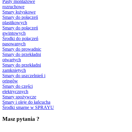
Pasty montażowe
rozruchowe
Smary łożyskowe
Smary do połączeń
plastikowych
Smary do połączeń
gwintowych
Środki do połączeń
pasowanych
Smary do prowadnic
Smary do przekładni
otwartych
Smary do przekładni
zamkniętych
Smary do uszczelnień i
oringów
Smary do części
elektrycznych
Smary spożywcze
Smary i oleje do łańcucha
Środki smarne w SPRAYU
Masz pytania ?