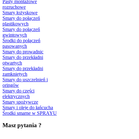
Pasty montażowe
rozruchowe
Smary łożyskowe
Smary do połączeń
plastikowych
Smary do połączeń
gwintowych
Środki do połączeń
pasowanych
Smary do prowadnic
Smary do przekładni
otwartych
Smary do przekładni
zamkniętych
Smary do uszczelnień i
oringów
Smary do części
elektrycznych
Smary spożywcze
Smary i oleje do łańcucha
Środki smarne w SPRAYU
Masz pytania ?