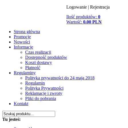
Logowanie
|
Rejestracja
Ilość produktów:
0
Wartość:
0.00 PLN
Strona główna
Promocje
Nowości
Informacje
Czas realizacji
Dostępność produktów
Koszt dostawy
Płatność
Regulaminy
Polityka prywatności do 24 maja 2018
Regulamin
Polityka Prywatności
Reklamacje i zwroty
Pliki do pobrania
Kontakt
Tu jesteś: