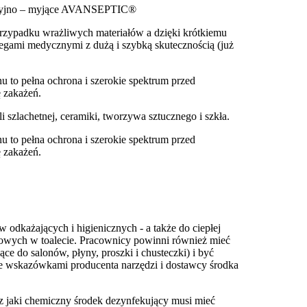
yjno – myjące AVANSEPTIC®
rzypadku wrażliwych materiałów a dzięki krótkiemu
iegami medycznymi z dużą i szybką skutecznością (już
 to pełna ochrona i szerokie spektrum przed
 zakażeń.
i szlachetnej, ceramiki, tworzywa sztucznego i szkła.
 to pełna ochrona i szerokie spektrum przed
 zakażeń.
 odkażających i higienicznych - a także do ciepłej
owych w toalecie. Pracownicy powinni również mieć
ce do salonów, płyny, proszki i chusteczki) i być
ze wskazówkami producenta narzędzi i dostawcy środka
zez jaki chemiczny środek dezynfekujący musi mieć