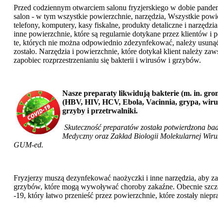
Przed codziennym otwarciem salonu fryzjerskiego w dobie pandem
salon - w tym wszystkie powierzchnie, narzędzia, Wszystkie powi
telefony, komputery, kasy fiskalne, produkty detaliczne i narzędzi
inne powierzchnie, które są regularnie dotykane przez klientów i 
te, których nie można odpowiednio zdezynfekować, należy usuną
zostało. Narzędzia i powierzchnie, które dotykał klient należy 
zapobiec rozprzestrzenianiu się bakterii i wirusów i grzybów.
Nasze preparaty likwidują bakterie (m. in. gron
(HBV, HIV, HCV, Ebola, Vacinnia, grypa, wi
grzyby i przetrwalniki.
Skuteczność preparatów została potwierdzona ba
Medyczny oraz Zakład Biologii Molekularnej Wir
GUM-ed.
Fryzjerzy muszą dezynfekować naożyczki i inne narzędzia, aby zap
grzybów, które mogą wywoływać choroby zakaźne. Obecnie szczegó
-19, który łatwo przenieść przez powierzchnie, które zostały ni