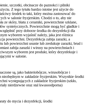
ienie, szczotki, obcinacze do paznokci i pilniki
ciu. Z tego tytułu bardzo istotne jest użycie do
aściwy środek to taki, który można zastosować do
ych w salonie fryzjerskim. Chodzi o to, aby nie
a ze skóry, blatu z ceramiki, powierzchnie szklane,
ałów syntetycznych. Powierzchnie mogą być gładkie i
uwzględnić przy doborze środka do dezynfekcji dla
cznym wyborem wyjaśnić należy, jaka jest różnica
ja powierzchni. Dezynfekcja zabija zarazki, a
tu lub powierzchni usunie lub zredukuje zarazki, brud i
miast zabija zarazki i wirusy na powierzchniach i
ciwszym wyborem jest produkt, który dezynfekuje i
jącymi w salonie.
aczone są, jako bakteriobójcze, wirusobójcze i
niezbędnym w zakładzie fryzjerskim. Wszystkie środki
zchni występujących z zakładzie fryzjerskim (szkło,
teriały nierdzewne oraz stal kwasoodporna)
do mycia i dezynfekcji, środki