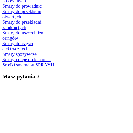
pasowanych
Smary do prowadnic
Smary do przekładni
otwartych
Smary do przekładni
zamkniętych
Smary do uszczelnień i
oringów
Smary do części
elektrycznych
Smary spożywcze
Smary i oleje do łańcucha
Środki smarne w SPRAYU
Masz pytania ?