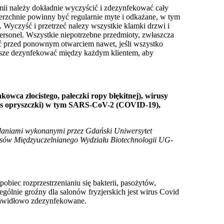
ii należy dokładnie wyczyścić i zdezynfekować cały
erzchnie powinny być regularnie myte i odkażane, w tym
a. Wyczyść i przetrzeć nalezy wszystkie klamki drzwi i
personel. Wszystkie niepotrzebne przedmioty, zwłaszcza
ć przed ponownym otwarciem nawet, jeśli wszystko
zawsze dezynfekować między każdym klientem, aby
kowca złocistego, pałeczki ropy błękitnej), wirusy
rus opryszczki) w tym SARS-CoV-2 (COVID-19),
daniami wykonanymi przez Gdański Uniwersytet
usów Międzyuczelnianego Wydziału Biotechnologii UG-
obiec rozprzestrzenianiu się bakterii, pasożytów,
lnie groźny dla salonów fryzjerskich jest wirus Covid
eprawidłowo zdezynfekowane.