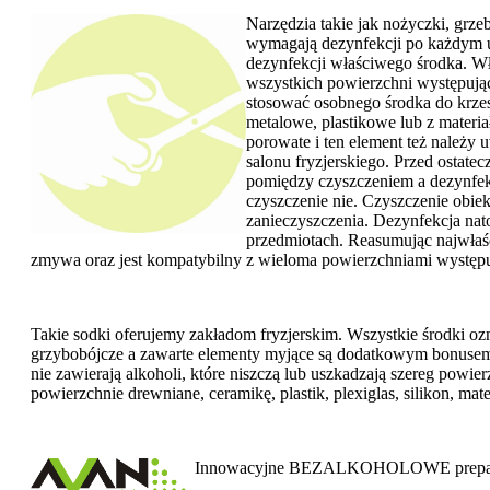
Narzędzia takie jak nożyczki, grzeb
wymagają dezynfekcji po każdym uży
dezynfekcji właściwego środka. Wł
wszystkich powierzchni występując
stosować osobnego środka do krzesł
metalowe, plastikowe lub z materi
porowate i ten element też należy 
salonu fryzjerskiego. Przed ostate
pomiędzy czyszczeniem a dezynfekc
czyszczenie nie. Czyszczenie obiek
zanieczyszczenia. Dezynfekcja nato
przedmiotach. Reasumując najwłaś
zmywa oraz jest kompatybilny z wieloma powierzchniami występu
Takie sodki oferujemy zakładom fryzjerskim. Wszystkie środki ozn
grzybobójcze a zawarte elementy myjące są dodatkowym bonusem 
nie zawierają alkoholi, które niszczą lub uszkadzają szereg powier
powierzchnie drewniane, ceramikę, plastik, plexiglas, silikon, ma
Innowacyjne BEZALKOHOLOWE preparaty 