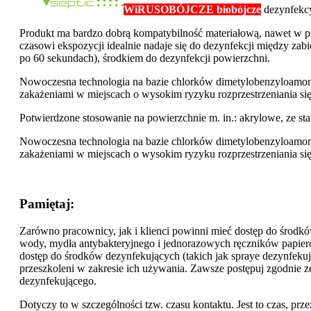
WiRUSOBÓJCZE biobójcze
dezynfekc
Produkt ma bardzo dobrą kompatybilność materiałową, nawet w p
czasowi ekspozycji idealnie nadaje się do dezynfekcji między zab
po 60 sekundach), środkiem do dezynfekcji powierzchni.
Nowoczesna technologia na bazie chlorków dimetylobenzyloamonu
zakażeniami w miejscach o wysokim ryzyku rozprzestrzeniania się
Potwierdzone stosowanie na powierzchnie m. in.: akrylowe, ze stal
Nowoczesna technologia na bazie chlorków dimetylobenzyloamonu
zakażeniami w miejscach o wysokim ryzyku rozprzestrzeniania się
Pamiętaj:
Zarówno pracownicy, jak i klienci powinni mieć dostęp do środków
wody, mydła antybakteryjnego i jednorazowych ręczników papier
dostęp do środków dezynfekujących (takich jak spraye dezynfekują
przeszkoleni w zakresie ich używania. Zawsze postępuj zgodnie 
dezynfekującego.
Dotyczy to w szczególności tzw. czasu kontaktu. Jest to czas, pr