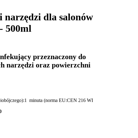
ji narzędzi dla salonów
 - 500ml
ynfekujący przeznaczony do
ch narzędzi oraz powierzchni
u biobójczego):1 minuta (norma EU:CEN 216 WI
0