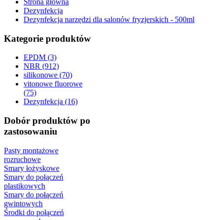
Strona główna
Dezynfekcja
Dezynfekcja narzędzi dla salonów fryzjerskich - 500ml
Kategorie produktów
EPDM (3)
NBR (912)
silikonowe (70)
vitonowe fluorowe
(75)
Dezynfekcja (16)
Dobór produktów po
zastosowaniu
Pasty montażowe
rozruchowe
Smary łożyskowe
Smary do połączeń
plastikowych
Smary do połączeń
gwintowych
Środki do połączeń