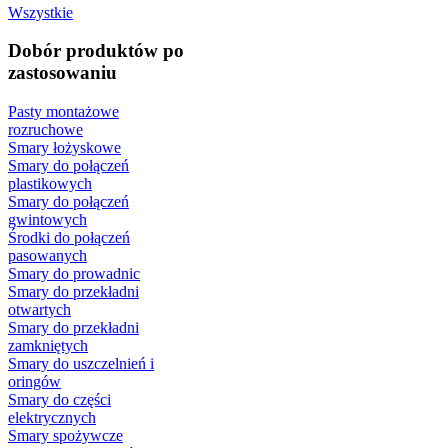
Wszystkie
Dobór produktów po
zastosowaniu
Pasty montażowe
rozruchowe
Smary łożyskowe
Smary do połączeń
plastikowych
Smary do połączeń
gwintowych
Środki do połączeń
pasowanych
Smary do prowadnic
Smary do przekładni
otwartych
Smary do przekładni
zamkniętych
Smary do uszczelnień i
oringów
Smary do części
elektrycznych
Smary spożywcze