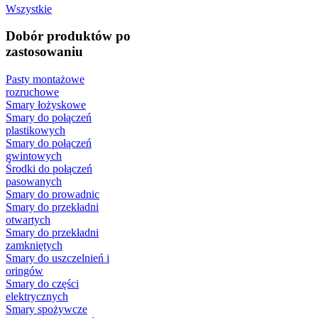
Wszystkie
Dobór produktów po
zastosowaniu
Pasty montażowe
rozruchowe
Smary łożyskowe
Smary do połączeń
plastikowych
Smary do połączeń
gwintowych
Środki do połączeń
pasowanych
Smary do prowadnic
Smary do przekładni
otwartych
Smary do przekładni
zamkniętych
Smary do uszczelnień i
oringów
Smary do części
elektrycznych
Smary spożywcze