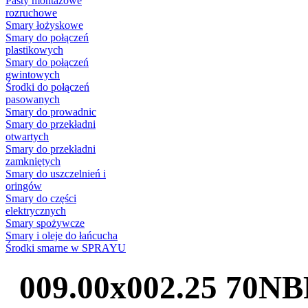
Pasty montażowe
rozruchowe
Smary łożyskowe
Smary do połączeń
plastikowych
Smary do połączeń
gwintowych
Środki do połączeń
pasowanych
Smary do prowadnic
Smary do przekładni
otwartych
Smary do przekładni
zamkniętych
Smary do uszczelnień i
oringów
Smary do części
elektrycznych
Smary spożywcze
Smary i oleje do łańcucha
Środki smarne w SPRAYU
009.00x002.25 70N