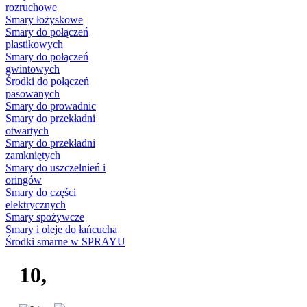
rozruchowe
Smary łożyskowe
Smary do połączeń
plastikowych
Smary do połączeń
gwintowych
Środki do połączeń
pasowanych
Smary do prowadnic
Smary do przekładni
otwartych
Smary do przekładni
zamkniętych
Smary do uszczelnień i
oringów
Smary do części
elektrycznych
Smary spożywcze
Smary i oleje do łańcucha
Środki smarne w SPRAYU
10,