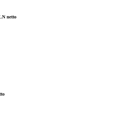
LN netto
tto