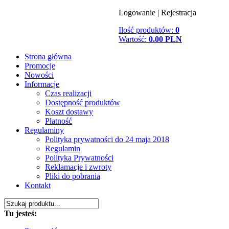
Logowanie
|
Rejestracja
Ilość produktów:
0
Wartość:
0.00 PLN
Strona główna
Promocje
Nowości
Informacje
Czas realizacji
Dostępność produktów
Koszt dostawy
Płatność
Regulaminy
Polityka prywatności do 24 maja 2018
Regulamin
Polityka Prywatności
Reklamacje i zwroty
Pliki do pobrania
Kontakt
Tu jesteś: