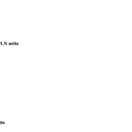
PLN netto
tto