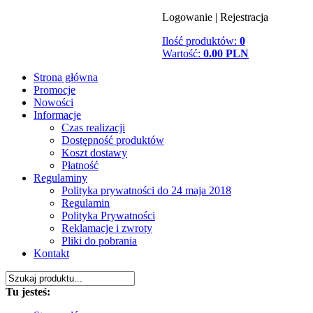
Logowanie
|
Rejestracja
Ilość produktów:
0
Wartość:
0.00 PLN
Strona główna
Promocje
Nowości
Informacje
Czas realizacji
Dostępność produktów
Koszt dostawy
Płatność
Regulaminy
Polityka prywatności do 24 maja 2018
Regulamin
Polityka Prywatności
Reklamacje i zwroty
Pliki do pobrania
Kontakt
Tu jesteś: