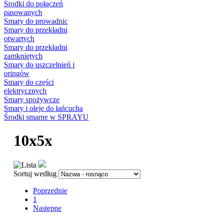
Środki do połączeń
pasowanych
Smary do prowadnic
Smary do przekładni
otwartych
Smary do przekładni
zamkniętych
Smary do uszczelnień i
oringów
Smary do części
elektrycznych
Smary spożywcze
Smary i oleje do łańcucha
Środki smarne w SPRAYU
10x5x
Sortuj według
Poprzednie
1
Następne