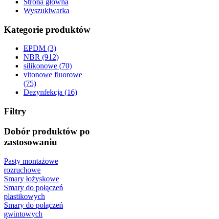
Strona główna
Wyszukiwarka
Kategorie produktów
EPDM (3)
NBR (912)
silikonowe (70)
vitonowe fluorowe
(75)
Dezynfekcja (16)
Filtry
Dobór produktów po
zastosowaniu
Pasty montażowe
rozruchowe
Smary łożyskowe
Smary do połączeń
plastikowych
Smary do połączeń
gwintowych