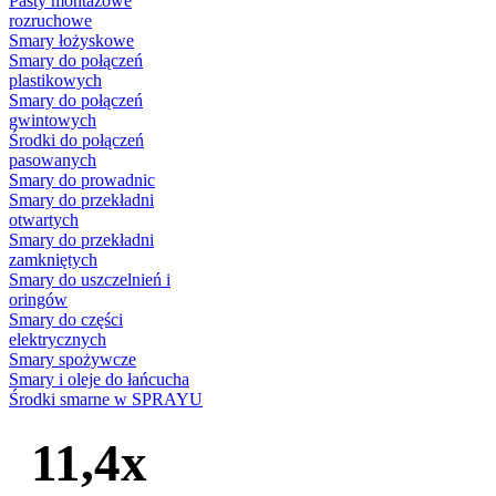
Pasty montażowe
rozruchowe
Smary łożyskowe
Smary do połączeń
plastikowych
Smary do połączeń
gwintowych
Środki do połączeń
pasowanych
Smary do prowadnic
Smary do przekładni
otwartych
Smary do przekładni
zamkniętych
Smary do uszczelnień i
oringów
Smary do części
elektrycznych
Smary spożywcze
Smary i oleje do łańcucha
Środki smarne w SPRAYU
11,4x