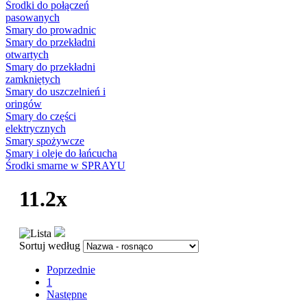
Środki do połączeń
pasowanych
Smary do prowadnic
Smary do przekładni
otwartych
Smary do przekładni
zamkniętych
Smary do uszczelnień i
oringów
Smary do części
elektrycznych
Smary spożywcze
Smary i oleje do łańcucha
Środki smarne w SPRAYU
11.2x
Sortuj według
Poprzednie
1
Następne