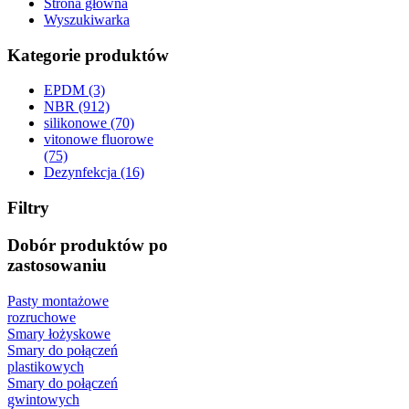
Strona główna
Wyszukiwarka
Kategorie produktów
EPDM (3)
NBR (912)
silikonowe (70)
vitonowe fluorowe
(75)
Dezynfekcja (16)
Filtry
Dobór produktów po
zastosowaniu
Pasty montażowe
rozruchowe
Smary łożyskowe
Smary do połączeń
plastikowych
Smary do połączeń
gwintowych