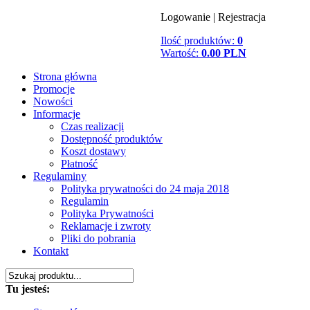
Logowanie
|
Rejestracja
Ilość produktów:
0
Wartość:
0.00 PLN
Strona główna
Promocje
Nowości
Informacje
Czas realizacji
Dostępność produktów
Koszt dostawy
Płatność
Regulaminy
Polityka prywatności do 24 maja 2018
Regulamin
Polityka Prywatności
Reklamacje i zwroty
Pliki do pobrania
Kontakt
Tu jesteś: