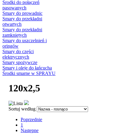
Środki do połączeń
pasowanych
Smary do prowadnic
Smary do przekładni
otwartych
Smary do przekładni
zamkniętych
Smary do uszczelnień i
oringów
Smary do części
elektrycznych
Smary spożywcze
Smary i oleje do łańcucha
Środki smarne w SPRAYU
120x2,5
Sortuj według
Poprzednie
1
Następne