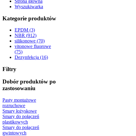
Strona główna
Wyszukiwarka
Kategorie produktów
EPDM (3)
NBR (912)
silikonowe (70)
vitonowe fluorowe
(75)
Dezynfekcja (16)
Filtry
Dobór produktów po
zastosowaniu
Pasty montażowe
rozruchowe
Smary łożyskowe
Smary do połączeń
plastikowych
Smary do połączeń
gwintowych