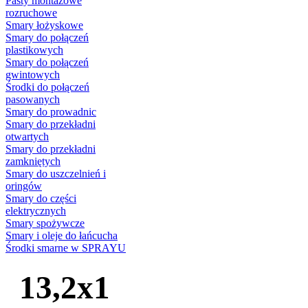
Pasty montażowe
rozruchowe
Smary łożyskowe
Smary do połączeń
plastikowych
Smary do połączeń
gwintowych
Środki do połączeń
pasowanych
Smary do prowadnic
Smary do przekładni
otwartych
Smary do przekładni
zamkniętych
Smary do uszczelnień i
oringów
Smary do części
elektrycznych
Smary spożywcze
Smary i oleje do łańcucha
Środki smarne w SPRAYU
13,2x1