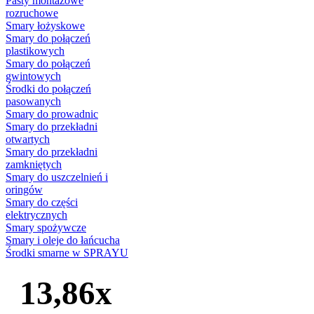
Pasty montażowe
rozruchowe
Smary łożyskowe
Smary do połączeń
plastikowych
Smary do połączeń
gwintowych
Środki do połączeń
pasowanych
Smary do prowadnic
Smary do przekładni
otwartych
Smary do przekładni
zamkniętych
Smary do uszczelnień i
oringów
Smary do części
elektrycznych
Smary spożywcze
Smary i oleje do łańcucha
Środki smarne w SPRAYU
13,86x