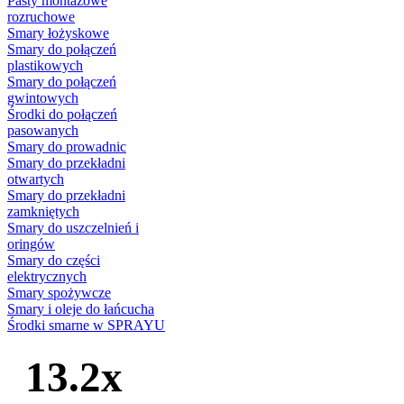
Pasty montażowe
rozruchowe
Smary łożyskowe
Smary do połączeń
plastikowych
Smary do połączeń
gwintowych
Środki do połączeń
pasowanych
Smary do prowadnic
Smary do przekładni
otwartych
Smary do przekładni
zamkniętych
Smary do uszczelnień i
oringów
Smary do części
elektrycznych
Smary spożywcze
Smary i oleje do łańcucha
Środki smarne w SPRAYU
13.2x