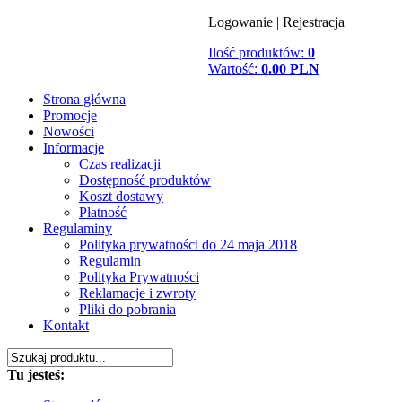
Logowanie
|
Rejestracja
Ilość produktów:
0
Wartość:
0.00 PLN
Strona główna
Promocje
Nowości
Informacje
Czas realizacji
Dostępność produktów
Koszt dostawy
Płatność
Regulaminy
Polityka prywatności do 24 maja 2018
Regulamin
Polityka Prywatności
Reklamacje i zwroty
Pliki do pobrania
Kontakt
Tu jesteś: