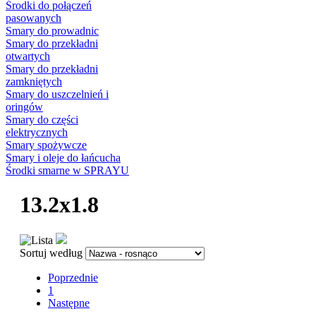
Środki do połączeń
pasowanych
Smary do prowadnic
Smary do przekładni
otwartych
Smary do przekładni
zamkniętych
Smary do uszczelnień i
oringów
Smary do części
elektrycznych
Smary spożywcze
Smary i oleje do łańcucha
Środki smarne w SPRAYU
13.2x1.8
Sortuj według
Poprzednie
1
Następne