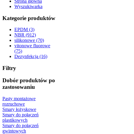
Strona główna
Wyszukiwarka
Kategorie produktów
EPDM (3)
NBR (912)
silikonowe (70)
vitonowe fluorowe
(75)
Dezynfekcja (16)
Filtry
Dobór produktów po
zastosowaniu
Pasty montażowe
rozruchowe
Smary łożyskowe
Smary do połączeń
plastikowych
Smary do połączeń
gwintowych