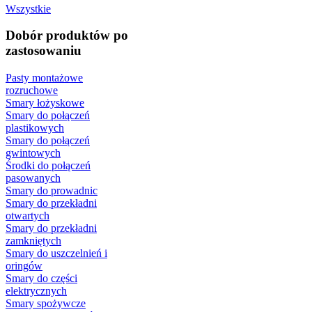
Wszystkie
Dobór produktów po
zastosowaniu
Pasty montażowe
rozruchowe
Smary łożyskowe
Smary do połączeń
plastikowych
Smary do połączeń
gwintowych
Środki do połączeń
pasowanych
Smary do prowadnic
Smary do przekładni
otwartych
Smary do przekładni
zamkniętych
Smary do uszczelnień i
oringów
Smary do części
elektrycznych
Smary spożywcze