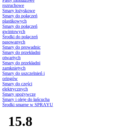
Pasty montażowe
rozruchowe
Smary łożyskowe
Smary do połączeń
plastikowych
Smary do połączeń
gwintowych
Środki do połączeń
pasowanych
Smary do prowadnic
Smary do przekładni
otwartych
Smary do przekładni
zamkniętych
Smary do uszczelnień i
oringów
Smary do części
elektrycznych
Smary spożywcze
Smary i oleje do łańcucha
Środki smarne w SPRAYU
15.8