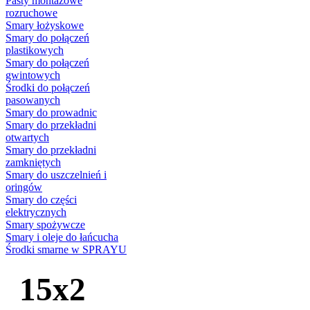
Pasty montażowe
rozruchowe
Smary łożyskowe
Smary do połączeń
plastikowych
Smary do połączeń
gwintowych
Środki do połączeń
pasowanych
Smary do prowadnic
Smary do przekładni
otwartych
Smary do przekładni
zamkniętych
Smary do uszczelnień i
oringów
Smary do części
elektrycznych
Smary spożywcze
Smary i oleje do łańcucha
Środki smarne w SPRAYU
15x2