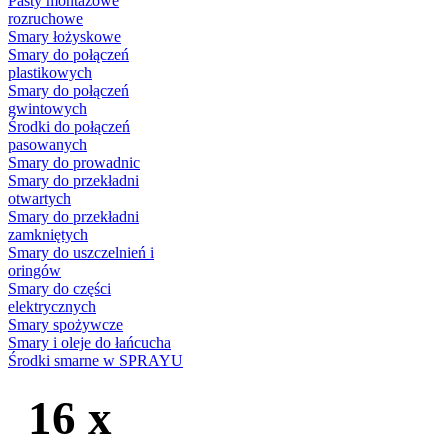
Pasty montażowe
rozruchowe
Smary łożyskowe
Smary do połączeń
plastikowych
Smary do połączeń
gwintowych
Środki do połączeń
pasowanych
Smary do prowadnic
Smary do przekładni
otwartych
Smary do przekładni
zamkniętych
Smary do uszczelnień i
oringów
Smary do części
elektrycznych
Smary spożywcze
Smary i oleje do łańcucha
Środki smarne w SPRAYU
16 x