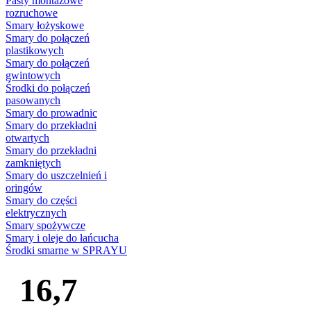
Pasty montażowe
rozruchowe
Smary łożyskowe
Smary do połączeń
plastikowych
Smary do połączeń
gwintowych
Środki do połączeń
pasowanych
Smary do prowadnic
Smary do przekładni
otwartych
Smary do przekładni
zamkniętych
Smary do uszczelnień i
oringów
Smary do części
elektrycznych
Smary spożywcze
Smary i oleje do łańcucha
Środki smarne w SPRAYU
16,7