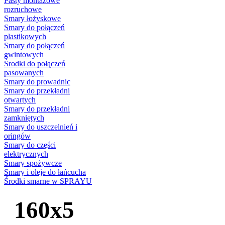
Pasty montażowe
rozruchowe
Smary łożyskowe
Smary do połączeń
plastikowych
Smary do połączeń
gwintowych
Środki do połączeń
pasowanych
Smary do prowadnic
Smary do przekładni
otwartych
Smary do przekładni
zamkniętych
Smary do uszczelnień i
oringów
Smary do części
elektrycznych
Smary spożywcze
Smary i oleje do łańcucha
Środki smarne w SPRAYU
160x5