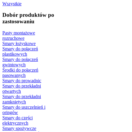
Wszystkie
Dobór produktów po
zastosowaniu
Pasty montażowe
rozruchowe
Smary łożyskowe
Smary do połączeń
plastikowych
Smary do połączeń
gwintowych
Środki do połączeń
pasowanych
Smary do prowadnic
Smary do przekładni
otwartych
Smary do przekładni
zamkniętych
Smary do uszczelnień i
oringów
Smary do części
elektrycznych
Smary spożywcze