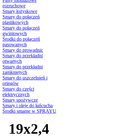
Pasty montażowe
rozruchowe
Smary łożyskowe
Smary do połączeń
plastikowych
Smary do połączeń
gwintowych
Środki do połączeń
pasowanych
Smary do prowadnic
Smary do przekładni
otwartych
Smary do przekładni
zamkniętych
Smary do uszczelnień i
oringów
Smary do części
elektrycznych
Smary spożywcze
Smary i oleje do łańcucha
Środki smarne w SPRAYU
19x2,4