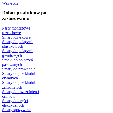
Wszystkie
Dobór produktów po
zastosowaniu
Pasty montażowe
rozruchowe
Smary łożyskowe
Smary do połączeń
plastikowych
Smary do połączeń
gwintowych
Środki do połączeń
pasowanych
Smary do prowadnic
Smary do przekładni
otwartych
Smary do przekładni
zamkniętych
Smary do uszczelnień i
oringów
Smary do części
elektrycznych
Smary spożywcze