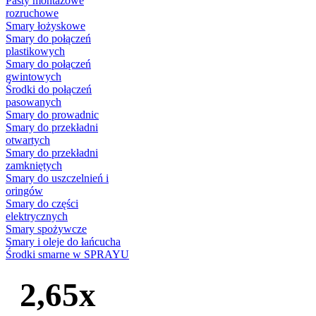
Pasty montażowe
rozruchowe
Smary łożyskowe
Smary do połączeń
plastikowych
Smary do połączeń
gwintowych
Środki do połączeń
pasowanych
Smary do prowadnic
Smary do przekładni
otwartych
Smary do przekładni
zamkniętych
Smary do uszczelnień i
oringów
Smary do części
elektrycznych
Smary spożywcze
Smary i oleje do łańcucha
Środki smarne w SPRAYU
2,65x