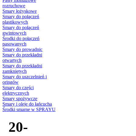
Pasty montażowe
rozruchowe
Smary łożyskowe
Smary do połączeń
plastikowych
Smary do połączeń
gwintowych
Środki do połączeń
pasowanych
Smary do prowadnic
Smary do przekładni
otwartych
Smary do przekładni
zamkniętych
Smary do uszczelnień i
oringów
Smary do części
elektrycznych
Smary spożywcze
Smary i oleje do łańcucha
Środki smarne w SPRAYU
20-