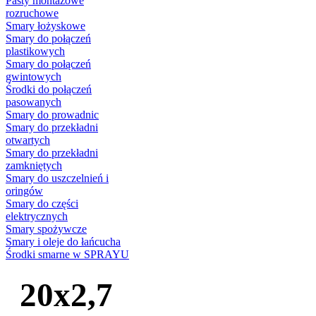
Pasty montażowe
rozruchowe
Smary łożyskowe
Smary do połączeń
plastikowych
Smary do połączeń
gwintowych
Środki do połączeń
pasowanych
Smary do prowadnic
Smary do przekładni
otwartych
Smary do przekładni
zamkniętych
Smary do uszczelnień i
oringów
Smary do części
elektrycznych
Smary spożywcze
Smary i oleje do łańcucha
Środki smarne w SPRAYU
20x2,7