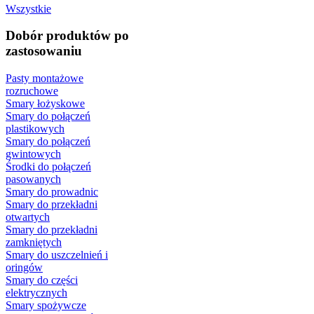
Wszystkie
Dobór produktów po
zastosowaniu
Pasty montażowe
rozruchowe
Smary łożyskowe
Smary do połączeń
plastikowych
Smary do połączeń
gwintowych
Środki do połączeń
pasowanych
Smary do prowadnic
Smary do przekładni
otwartych
Smary do przekładni
zamkniętych
Smary do uszczelnień i
oringów
Smary do części
elektrycznych
Smary spożywcze