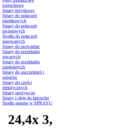
Pasty montażowe
rozruchowe
Smary łożyskowe
Smary do połączeń
plastikowych
Smary do połączeń
gwintowych
Środki do połączeń
pasowanych
Smary do prowadnic
Smary do przekładni
otwartych
Smary do przekładni
zamkniętych
Smary do uszczelnień i
oringów
Smary do części
elektrycznych
Smary spożywcze
Smary i oleje do łańcucha
Środki smarne w SPRAYU
24,4x 3,