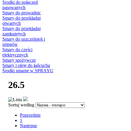
Środki do połączeń
pasowanych
Smary do prowadnic
Smary do przekładni
otwartych
Smary do przekładni
zamkniętych
Smary do uszczelnień i
oringów
Smary do części
elektrycznych
Smary spożywcze
Smary i oleje do łańcucha
Środki smarne w SPRAYU
26.5
Sortuj według
Poprzednie
1
Następne