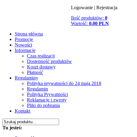
Logowanie
|
Rejestracja
Ilość produktów:
0
Wartość:
0.00 PLN
Strona główna
Promocje
Nowości
Informacje
Czas realizacji
Dostępność produktów
Koszt dostawy
Płatność
Regulaminy
Polityka prywatności do 24 maja 2018
Regulamin
Polityka Prywatności
Reklamacje i zwroty
Pliki do pobrania
Kontakt
Tu jesteś: