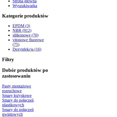
Strona główna
Wyszukiwarka
Kategorie produktów
EPDM (3)
NBR (912)
silikonowe (70)
vitonowe fluorowe
(75)
Dezynfekcja (16)
Filtry
Dobór produktów po
zastosowaniu
Pasty montażowe
rozruchowe
Smary łożyskowe
Smary do połączeń
plastikowych
Smary do połączeń
gwintowych