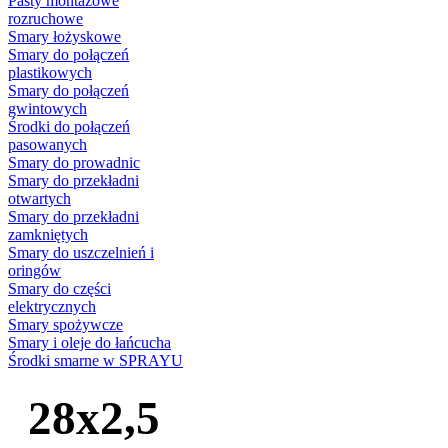
Pasty montażowe
rozruchowe
Smary łożyskowe
Smary do połączeń
plastikowych
Smary do połączeń
gwintowych
Środki do połączeń
pasowanych
Smary do prowadnic
Smary do przekładni
otwartych
Smary do przekładni
zamkniętych
Smary do uszczelnień i
oringów
Smary do części
elektrycznych
Smary spożywcze
Smary i oleje do łańcucha
Środki smarne w SPRAYU
28x2,5