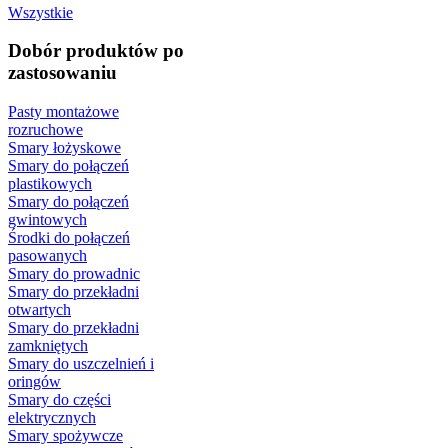
Wszystkie
Dobór produktów po
zastosowaniu
Pasty montażowe
rozruchowe
Smary łożyskowe
Smary do połączeń
plastikowych
Smary do połączeń
gwintowych
Środki do połączeń
pasowanych
Smary do prowadnic
Smary do przekładni
otwartych
Smary do przekładni
zamkniętych
Smary do uszczelnień i
oringów
Smary do części
elektrycznych
Smary spożywcze