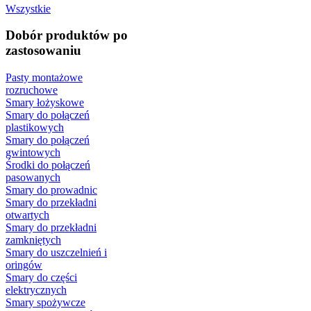
Wszystkie
Dobór produktów po
zastosowaniu
Pasty montażowe
rozruchowe
Smary łożyskowe
Smary do połączeń
plastikowych
Smary do połączeń
gwintowych
Środki do połączeń
pasowanych
Smary do prowadnic
Smary do przekładni
otwartych
Smary do przekładni
zamkniętych
Smary do uszczelnień i
oringów
Smary do części
elektrycznych
Smary spożywcze