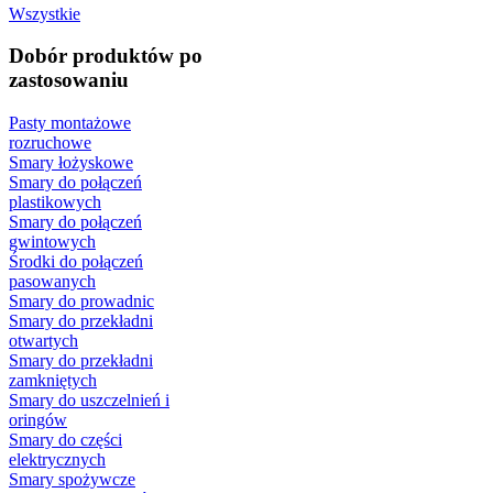
Wszystkie
Dobór produktów po
zastosowaniu
Pasty montażowe
rozruchowe
Smary łożyskowe
Smary do połączeń
plastikowych
Smary do połączeń
gwintowych
Środki do połączeń
pasowanych
Smary do prowadnic
Smary do przekładni
otwartych
Smary do przekładni
zamkniętych
Smary do uszczelnień i
oringów
Smary do części
elektrycznych
Smary spożywcze