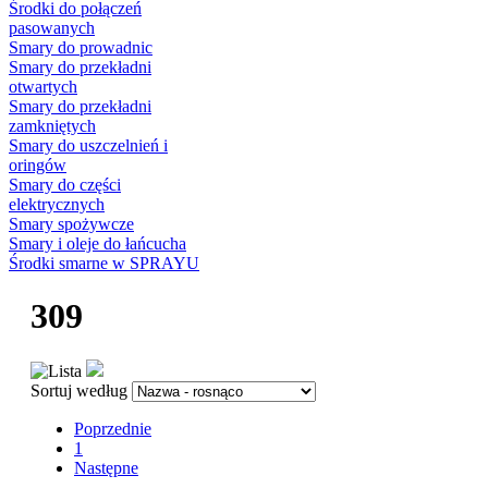
Środki do połączeń
pasowanych
Smary do prowadnic
Smary do przekładni
otwartych
Smary do przekładni
zamkniętych
Smary do uszczelnień i
oringów
Smary do części
elektrycznych
Smary spożywcze
Smary i oleje do łańcucha
Środki smarne w SPRAYU
309
Sortuj według
Poprzednie
1
Następne