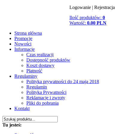
Logowanie
|
Rejestracja
Ilość produktów:
0
Wartość:
0.00 PLN
Strona główna
Promocje
Nowości
Informacje
Czas realizacji
Dostępność produktów
Koszt dostawy
Płatność
Regulaminy
Polityka prywatności do 24 maja 2018
Regulamin
Polityka Prywatności
Reklamacje i zwroty
Pliki do pobrania
Kontakt
Tu jesteś: