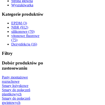
Strona główna
Wyszukiwarka
Kategorie produktów
EPDM (3)
NBR (912)
silikonowe (70)
vitonowe fluorowe
(75)
Dezynfekcja (16)
Filtry
Dobór produktów po
zastosowaniu
Pasty montażowe
rozruchowe
Smary łożyskowe
Smary do połączeń
plastikowych
Smary do połączeń
gwintowych