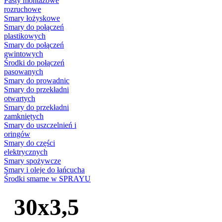
Pasty montażowe
rozruchowe
Smary łożyskowe
Smary do połączeń
plastikowych
Smary do połączeń
gwintowych
Środki do połączeń
pasowanych
Smary do prowadnic
Smary do przekładni
otwartych
Smary do przekładni
zamkniętych
Smary do uszczelnień i
oringów
Smary do części
elektrycznych
Smary spożywcze
Smary i oleje do łańcucha
Środki smarne w SPRAYU
30x3,5