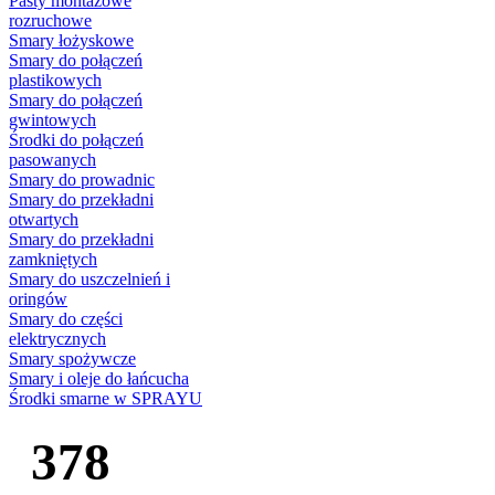
Pasty montażowe
rozruchowe
Smary łożyskowe
Smary do połączeń
plastikowych
Smary do połączeń
gwintowych
Środki do połączeń
pasowanych
Smary do prowadnic
Smary do przekładni
otwartych
Smary do przekładni
zamkniętych
Smary do uszczelnień i
oringów
Smary do części
elektrycznych
Smary spożywcze
Smary i oleje do łańcucha
Środki smarne w SPRAYU
378