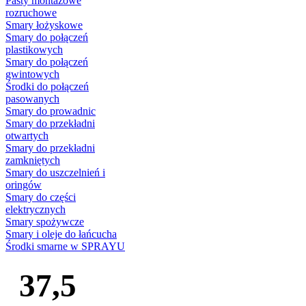
Pasty montażowe
rozruchowe
Smary łożyskowe
Smary do połączeń
plastikowych
Smary do połączeń
gwintowych
Środki do połączeń
pasowanych
Smary do prowadnic
Smary do przekładni
otwartych
Smary do przekładni
zamkniętych
Smary do uszczelnień i
oringów
Smary do części
elektrycznych
Smary spożywcze
Smary i oleje do łańcucha
Środki smarne w SPRAYU
37,5