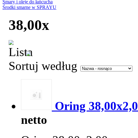
Smary i oleje do łańcucha
Środki smarne w SPRAYU
38,00x
Sortuj według
Oring 38,00x2,
netto