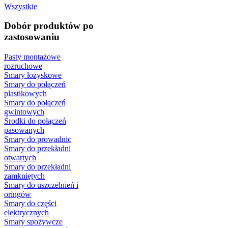
Wszystkie
Dobór produktów po
zastosowaniu
Pasty montażowe
rozruchowe
Smary łożyskowe
Smary do połączeń
plastikowych
Smary do połączeń
gwintowych
Środki do połączeń
pasowanych
Smary do prowadnic
Smary do przekładni
otwartych
Smary do przekładni
zamkniętych
Smary do uszczelnień i
oringów
Smary do części
elektrycznych
Smary spożywcze