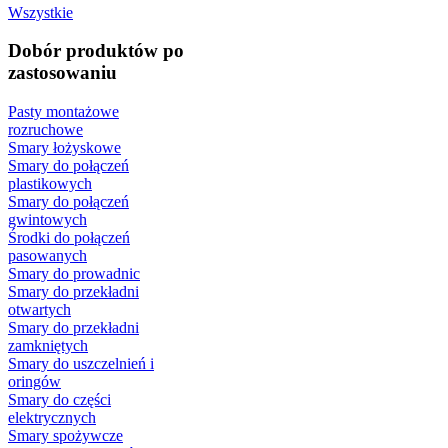
Wszystkie
Dobór produktów po
zastosowaniu
Pasty montażowe
rozruchowe
Smary łożyskowe
Smary do połączeń
plastikowych
Smary do połączeń
gwintowych
Środki do połączeń
pasowanych
Smary do prowadnic
Smary do przekładni
otwartych
Smary do przekładni
zamkniętych
Smary do uszczelnień i
oringów
Smary do części
elektrycznych
Smary spożywcze