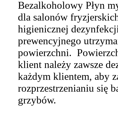
Bezalkoholowy Płyn my
dla salonów fryzjerski
higienicznej dezynfekcji
prewencyjnego utrzyman
powierzchni. Powierzch
klient należy zawsze d
każdym klientem, aby z
rozprzestrzenianiu się b
grzybów.