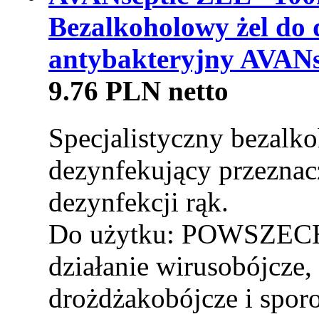
Bezalkoholowy żel do 
antybakteryjny AVANse
9.76 PLN netto
Specjalistyczny bezalk
dezynfekujący przeznac
dezynfekcji rąk.
Do użytku: POWSZEC
działanie wirusobójcze,
drożdżakobójcze i spor