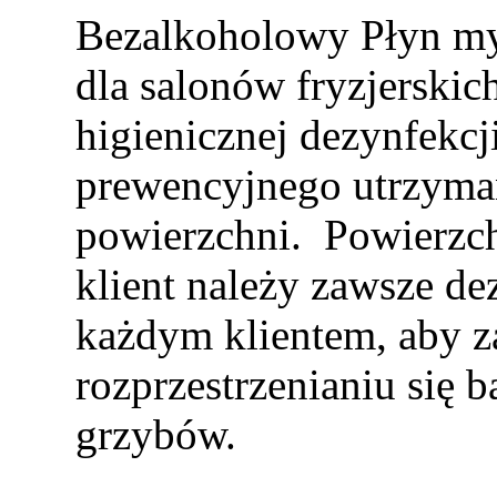
Bezalkoholowy Płyn my
dla salonów fryzjerski
higienicznej dezynfekcji
prewencyjnego utrzyman
powierzchni. Powierzch
klient należy zawsze d
każdym klientem, aby z
rozprzestrzenianiu się b
grzybów.