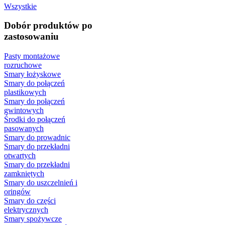
Wszystkie
Dobór produktów po
zastosowaniu
Pasty montażowe
rozruchowe
Smary łożyskowe
Smary do połączeń
plastikowych
Smary do połączeń
gwintowych
Środki do połączeń
pasowanych
Smary do prowadnic
Smary do przekładni
otwartych
Smary do przekładni
zamkniętych
Smary do uszczelnień i
oringów
Smary do części
elektrycznych
Smary spożywcze