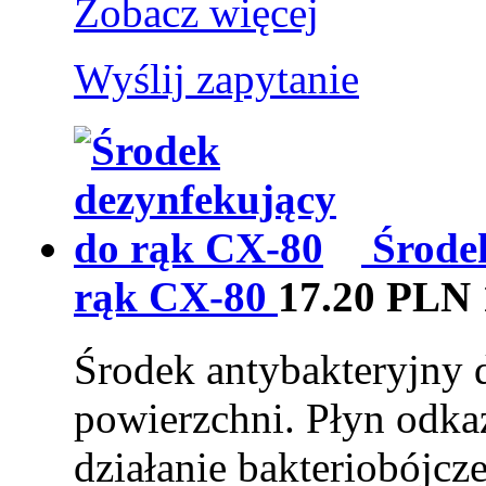
Zobacz więcej
Wyślij zapytanie
Środe
rąk CX-80
17.20 PLN
Środek antybakteryjny d
powierzchni. Płyn odka
działanie bakteriobójcz