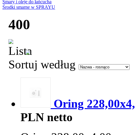
Smary i oleje do łańcucha
Środki smarne w SPRAYU
400
Sortuj według
Oring 228,00x4
PLN netto