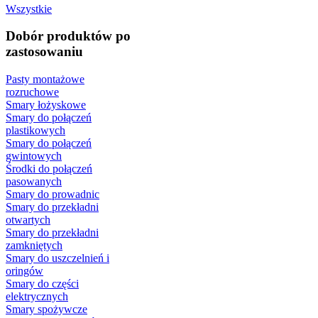
Wszystkie
Dobór produktów po
zastosowaniu
Pasty montażowe
rozruchowe
Smary łożyskowe
Smary do połączeń
plastikowych
Smary do połączeń
gwintowych
Środki do połączeń
pasowanych
Smary do prowadnic
Smary do przekładni
otwartych
Smary do przekładni
zamkniętych
Smary do uszczelnień i
oringów
Smary do części
elektrycznych
Smary spożywcze