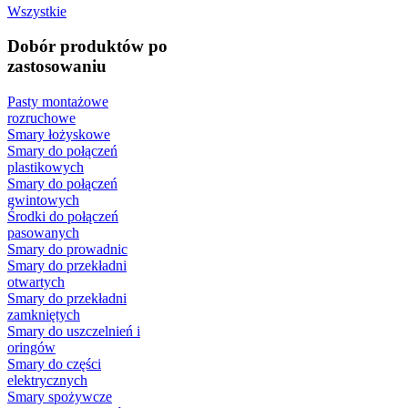
Wszystkie
Dobór produktów po
zastosowaniu
Pasty montażowe
rozruchowe
Smary łożyskowe
Smary do połączeń
plastikowych
Smary do połączeń
gwintowych
Środki do połączeń
pasowanych
Smary do prowadnic
Smary do przekładni
otwartych
Smary do przekładni
zamkniętych
Smary do uszczelnień i
oringów
Smary do części
elektrycznych
Smary spożywcze