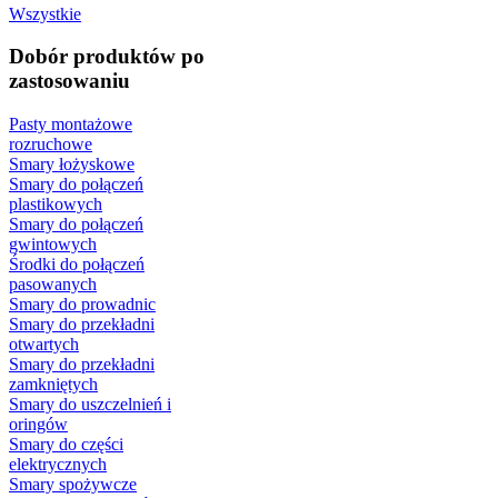
Wszystkie
Dobór produktów po
zastosowaniu
Pasty montażowe
rozruchowe
Smary łożyskowe
Smary do połączeń
plastikowych
Smary do połączeń
gwintowych
Środki do połączeń
pasowanych
Smary do prowadnic
Smary do przekładni
otwartych
Smary do przekładni
zamkniętych
Smary do uszczelnień i
oringów
Smary do części
elektrycznych
Smary spożywcze