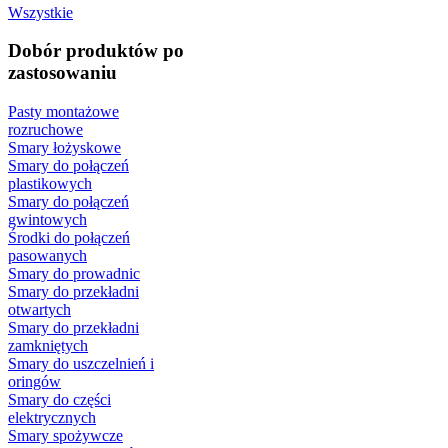
Wszystkie
Dobór produktów po
zastosowaniu
Pasty montażowe
rozruchowe
Smary łożyskowe
Smary do połączeń
plastikowych
Smary do połączeń
gwintowych
Środki do połączeń
pasowanych
Smary do prowadnic
Smary do przekładni
otwartych
Smary do przekładni
zamkniętych
Smary do uszczelnień i
oringów
Smary do części
elektrycznych
Smary spożywcze