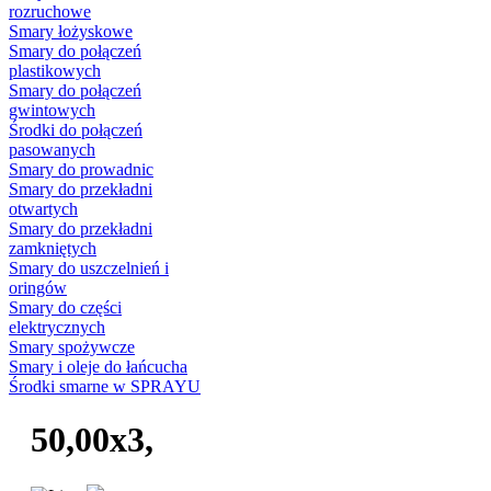
rozruchowe
Smary łożyskowe
Smary do połączeń
plastikowych
Smary do połączeń
gwintowych
Środki do połączeń
pasowanych
Smary do prowadnic
Smary do przekładni
otwartych
Smary do przekładni
zamkniętych
Smary do uszczelnień i
oringów
Smary do części
elektrycznych
Smary spożywcze
Smary i oleje do łańcucha
Środki smarne w SPRAYU
50,00x3,