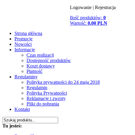
Logowanie
|
Rejestracja
Ilość produktów:
0
Wartość:
0.00 PLN
Strona główna
Promocje
Nowości
Informacje
Czas realizacji
Dostępność produktów
Koszt dostawy
Płatność
Regulaminy
Polityka prywatności do 24 maja 2018
Regulamin
Polityka Prywatności
Reklamacje i zwroty
Pliki do pobrania
Kontakt
Tu jesteś: