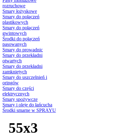
Pasty montażowe
rozruchowe
Smary łożyskowe
Smary do połączeń
plastikowych
Smary do połączeń
gwintowych
Środki do połączeń
pasowanych
Smary do prowadnic
Smary do przekładni
otwartych
Smary do przekładni
zamkniętych
Smary do uszczelnień i
oringów
Smary do części
elektrycznych
Smary spożywcze
Smary i oleje do łańcucha
Środki smarne w SPRAYU
55x3